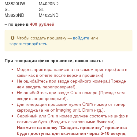
M3820DW
M4020ND
SL-
SL-
M3820ND
M4025ND
–
по цене в
400 рублей
Чтобы создать прошивку —
войдите
или
зарегистрируйтесь
.
При генерации фикс прошивки, важно знать:
Модель принтера написана на самом принтере.(или в
кавычках в отчете после версии прошивки).
Не ошибайтесь при вводе серийного номера.(Прежде
чем вводить перепроверьте!).
Не ошибайтесь при вводе Crum номера.(Прежде чем
вводить перепроверьте!).
Для генерации прошивки нужен Crum номер от тонер
картриджа (а не от Imaging unit, Drum итд.).
Серийный или Crum номер должен состоять из цифр и
латинских букв. (Вводить с заглавными буквами).
Нажмите на кнопку "Создать прошивку" прошивка
будет доступна для скачивания через 5-10 секунд.