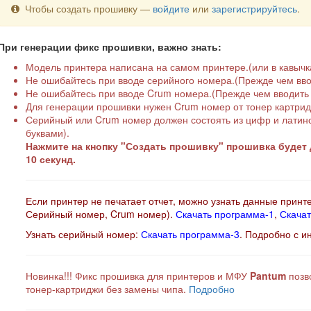
Чтобы создать прошивку —
войдите
или
зарегистрируйтесь
.
При генерации фикс прошивки, важно знать:
Модель принтера написана на самом принтере.(или в кавычка
Не ошибайтесь при вводе серийного номера.(Прежде чем вво
Не ошибайтесь при вводе Crum номера.(Прежде чем вводить 
Для генерации прошивки нужен Crum номер от тонер картриджа 
Серийный или Crum номер должен состоять из цифр и латинск
буквами).
Нажмите на кнопку "Создать прошивку" прошивка будет д
10 секунд.
Если принтер не печатает отчет, можно узнать данные принт
Серийный номер, Crum номер).
Скачать программа-1
,
Скачат
Узнать серийный номер:
Скачать программа-3
. Подробно с и
Новинка!!! Фикс прошивка для принтеров и МФУ
Pantum
позво
тонер-картриджи без замены чипа.
Подробно