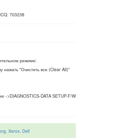
ICQ: 703238
.
дительном режиме:
 нажать "Очистить все (Clear All)"
ю ->DIAGNOSTICS-DATA SETUP-F/W
g, Xerox, Dell