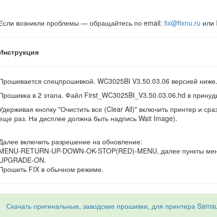
Если возникли проблемы — обращайтесь по email:
fix@fixnu.ru
или 
Инструкция
Прошивается спецпрошивкой. WC3025BI V3.50.03.06 версией ниже
Прошивка в 2 этапа. Файл First_WC3025BI_V3.50.03.06.hd в прину
Удерживая кнопку "Очистить все (Clear All)" включить принтер и сразу
еще раз. На дисплее должна быть надпись Wait Image).
Далее включить разрешение на обновление:
MENU-RETURN-UP-DOWN-OK-STOP(RED)-MENU, далее пункты мен
UPGRADE-ON.
Прошить FIX в обычном режиме.
Скачать оригинальные, заводские прошивки, для принтера Samsun