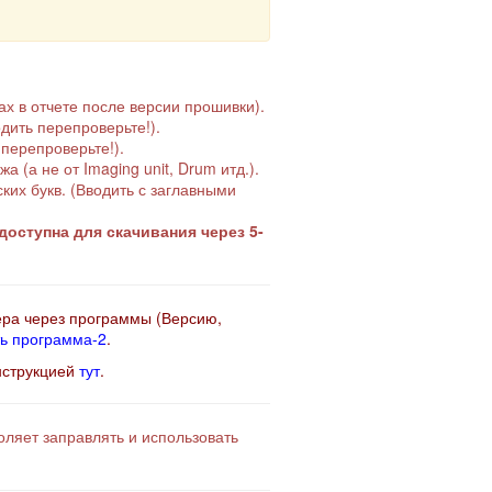
х в отчете после версии прошивки).
дить перепроверьте!).
перепроверьте!).
(а не от Imaging unit, Drum итд.).
их букв. (Вводить с заглавными
оступна для скачивания через 5-
ера через программы (Версию,
ь программа-2
.
нструкцией
тут
.
ляет заправлять и использовать