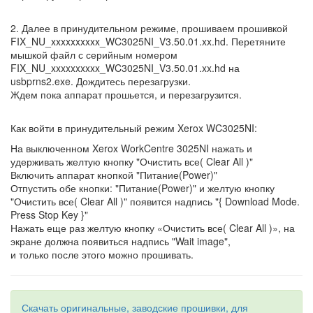
2. Далее в принудительном режиме, прошиваем прошивкой
FIX_NU_xxxxxxxxxx_WC3025NI_V3.50.01.xx.hd. Перетяните
мышкой файл с серийным номером
FIX_NU_xxxxxxxxxx_WC3025NI_V3.50.01.xx.hd на
usbprns2.exe. Дождитесь перезагрузки.
Ждем пока аппарат прошьется, и перезагрузится.
Как войти в принудительный режим Xerox WC3025NI:
На выключенном Xerox WorkCentre 3025NI нажать и
удерживать желтую кнопку "Очистить все( Clear All )"
Включить аппарат кнопкой "Питание(Power)"
Отпустить обе кнопки: "Питание(Power)" и желтую кнопку
"Очистить все( Clear All )" появится надпись "{ Download Mode.
Press Stop Key }"
Нажать еще раз желтую кнопку «Очистить все( Clear All )», на
экране должна появиться надпись "Wait image",
и только после этого можно прошивать.
Скачать оригинальные, заводские прошивки, для