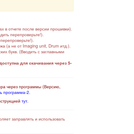
х в отчете после версии прошивки).
дить перепроверьте!).
перепроверьте!).
(а не от Imaging unit, Drum итд.).
их букв. (Вводить с заглавными
оступна для скачивания через 5-
ера через программы (Версию,
ь программа-2
.
нструкцией
тут
.
ляет заправлять и использовать