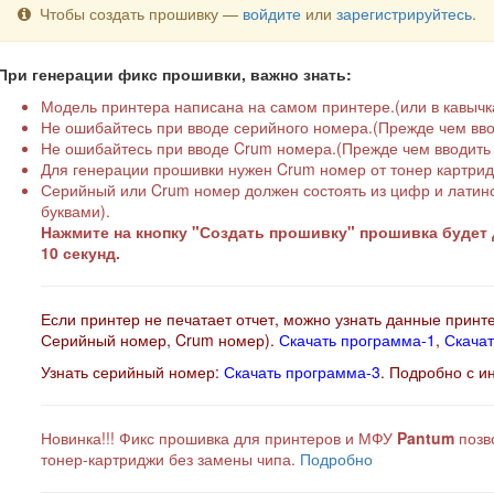
Чтобы создать прошивку —
войдите
или
зарегистрируйтесь
.
При генерации фикс прошивки, важно знать:
Модель принтера написана на самом принтере.(или в кавычка
Не ошибайтесь при вводе серийного номера.(Прежде чем вво
Не ошибайтесь при вводе Crum номера.(Прежде чем вводить 
Для генерации прошивки нужен Crum номер от тонер картриджа 
Серийный или Crum номер должен состоять из цифр и латинск
буквами).
Нажмите на кнопку "Создать прошивку" прошивка будет д
10 секунд.
Если принтер не печатает отчет, можно узнать данные принт
Серийный номер, Crum номер).
Скачать программа-1
,
Скачат
Узнать серийный номер:
Скачать программа-3
. Подробно с и
Новинка!!! Фикс прошивка для принтеров и МФУ
Pantum
позво
тонер-картриджи без замены чипа.
Подробно