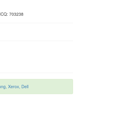
ICQ: 703238
g, Xerox, Dell