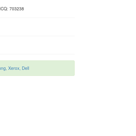
ICQ: 703238
g, Xerox, Dell