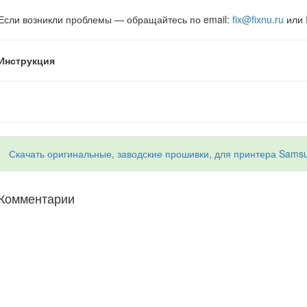
Если возникли проблемы — обращайтесь по email:
fix@fixnu.ru
или 
Инструкция
.
Скачать оригинальные, заводские прошивки, для принтера Samsun
Комментарии