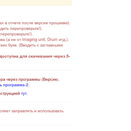
х в отчете после версии прошивки).
дить перепроверьте!).
перепроверьте!).
(а не от Imaging unit, Drum итд.).
их букв. (Вводить с заглавными
оступна для скачивания через 5-
ера через программы (Версию,
ь программа-2
.
нструкцией
тут
.
ляет заправлять и использовать